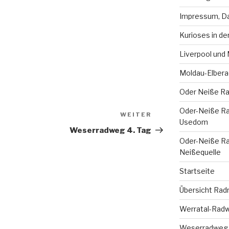
Impressum, Da
Kurioses in de
Liverpool und
Moldau-Elbera
Oder Neiße R
Oder-Neiße Rad
WEITER
Nächster
Usedom
Beitrag
Weserradweg 4. Tag
Oder-Neiße Radw
Neißequelle
Startseite
Übersicht Rad
Werratal-Rad
Weserradweg T