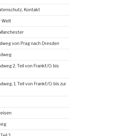
tenschutz, Kontakt
r Welt
 Manchester
dweg von Prag nach Dresden
adweg
weg 2. Teil von Frankf./O. bis
eg, 1. Teil von Frankf./O. bis zur
reisen
weg
eil 2