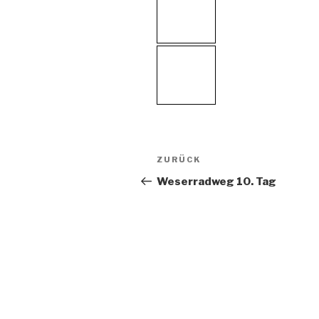
Beitragsnavigation
Vorheriger
ZURÜCK
Beitrag
Weserradweg 10. Tag