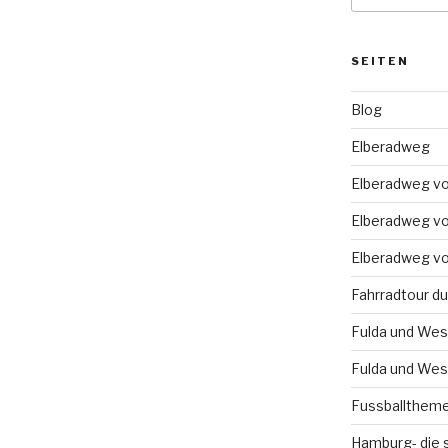
SEITEN
Blog
Elberadweg
Elberadweg v
Elberadweg v
Elberadweg v
Fahrradtour du
Fulda und We
Fulda und Wese
Fussballthem
Hamburg- die 