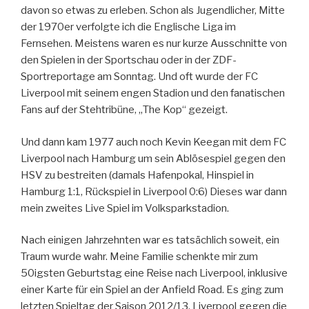
davon so etwas zu erleben. Schon als Jugendlicher, Mitte
der 1970er verfolgte ich die Englische Liga im
Fernsehen. Meistens waren es nur kurze Ausschnitte von
den Spielen in der Sportschau oder in der ZDF-
Sportreportage am Sonntag. Und oft wurde der FC
Liverpool mit seinem engen Stadion und den fanatischen
Fans auf der Stehtribüne, „The Kop“ gezeigt.
Und dann kam 1977 auch noch Kevin Keegan mit dem FC
Liverpool nach Hamburg um sein Ablösespiel gegen den
HSV zu bestreiten (damals Hafenpokal, Hinspiel in
Hamburg 1:1, Rückspiel in Liverpool 0:6) Dieses war dann
mein zweites Live Spiel im Volksparkstadion.
Nach einigen Jahrzehnten war es tatsächlich soweit, ein
Traum wurde wahr. Meine Familie schenkte mir zum
50igsten Geburtstag eine Reise nach Liverpool, inklusive
einer Karte für ein Spiel an der Anfield Road. Es ging zum
letzten Spieltag der Saison 2012/13. Liverpool gegen die