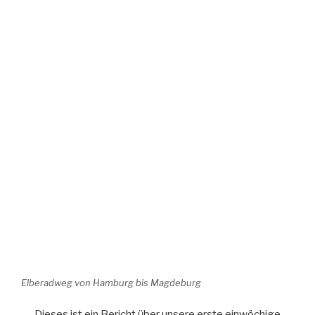
Elberadweg von Hamburg bis Magdeburg
Dieses ist ein Bericht über unsere erste einwöchige