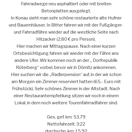
Fahrradwege neu asphaltiert oder mit breiten
Betonplatten ausgelegt.
In Konau sieht man sehr schöne restaurierte alte Hufner
und Bauernhäuser. In Bitter fahren wir mit der Fußgänger-
und Fahrradfähre wieder auf die westliche Seite nach
Hitzacker (2,80 € pro Person).
Hier machen wir Mittagspause. Nach einer kurzen
Ortsbesich­tigung fahren wir wieder mit der Fähre ans
andere Ufer. Wir kommen noch an der „ Dorfrepublik
Rüterberg“ vorbei, bevor wir in Dömitz ankommen.
Hier suchen wir die „Radlerpension“ auf, in der wir schon
am Morgen ein Zimmer reserviert hatten (65,- Euro mit
Frühstück). Sehr schönes Zimmer in der Altstadt. Nach
einer Restaurant­empfeh­lung sitzen wir noch in einem
Lokal, in dem noch weitere Tourenfahrradfahrer sind.
Ges. gef. km: 53,79
Nettofahrzeit: 3:22
durchschn. km: 15,92