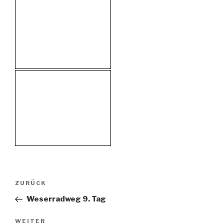
Beitragsnavigation
Vorheriger
ZURÜCK
Beitrag
Weserradweg 9. Tag
Nächster
WEITER