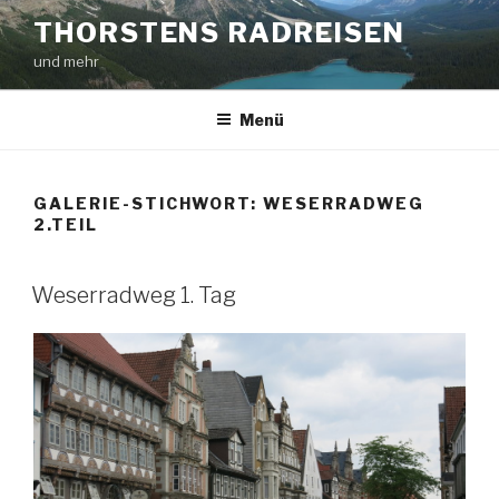
Zum
THORSTENS RADREISEN
Inhalt
und mehr
springen
Menü
GALERIE-STICHWORT:
WESERRADWEG
2.TEIL
Weserradweg 1. Tag