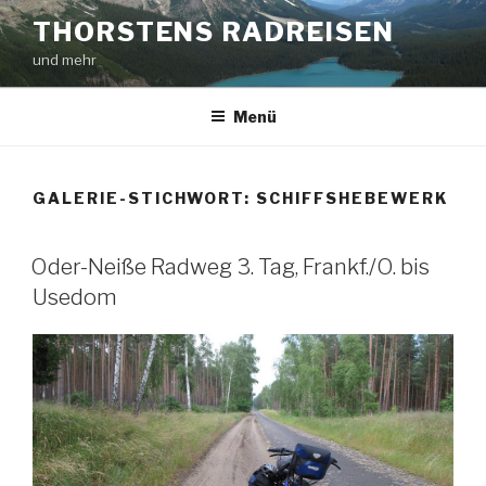
Zum
THORSTENS RADREISEN
Inhalt
und mehr
springen
Menü
GALERIE-STICHWORT:
SCHIFFSHEBEWERK
Oder-Neiße Radweg 3. Tag, Frankf./O. bis
Usedom