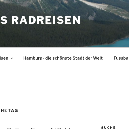
S RADREISEN
isen
Hamburg- die schönste Stadt der Welt
Fussba
UHETAG
SUCHE