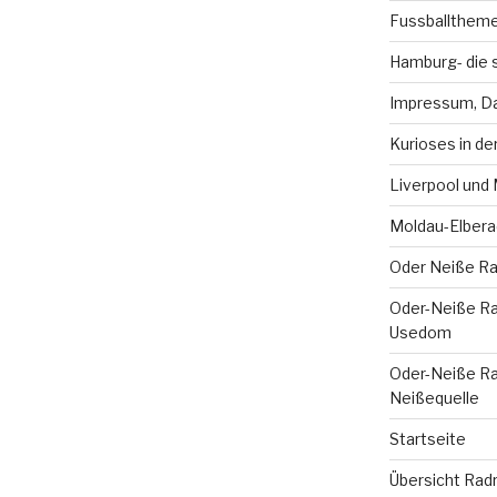
Fussballthem
Hamburg- die 
Impressum, Da
Kurioses in de
Liverpool und
Moldau-Elbera
Oder Neiße R
Oder-Neiße Rad
Usedom
Oder-Neiße Radw
Neißequelle
Startseite
Übersicht Rad