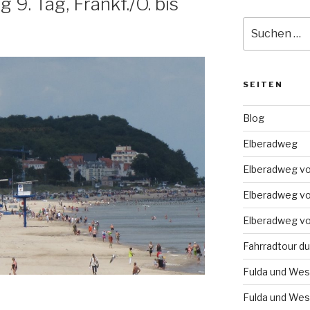
9. Tag, Frankf./O. bis
Suche
nach:
SEITEN
Blog
Elberadweg
Elberadweg v
Elberadweg v
Elberadweg v
Fahrradtour du
Fulda und We
Fulda und Wese