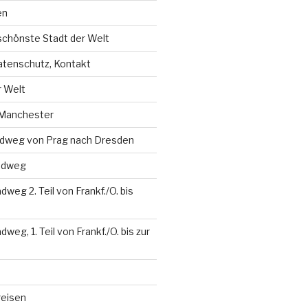
en
schönste Stadt der Welt
tenschutz, Kontakt
r Welt
 Manchester
dweg von Prag nach Dresden
adweg
weg 2. Teil von Frankf./O. bis
eg, 1. Teil von Frankf./O. bis zur
reisen