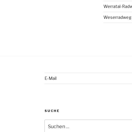
Werratal-Rad
Weserradweg T
E-Mail
SUCHE
Suche
nach: