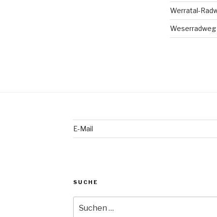
Werratal-Rad
Weserradweg T
E-Mail
SUCHE
Suche
nach: