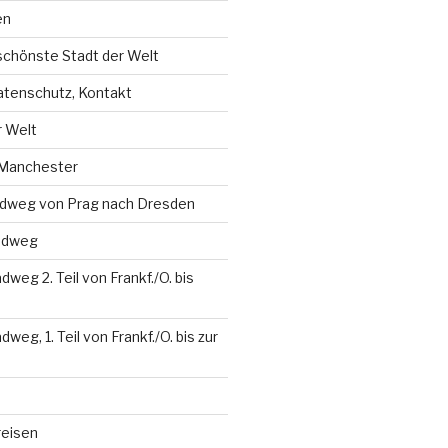
en
schönste Stadt der Welt
tenschutz, Kontakt
r Welt
 Manchester
dweg von Prag nach Dresden
adweg
weg 2. Teil von Frankf./O. bis
eg, 1. Teil von Frankf./O. bis zur
reisen