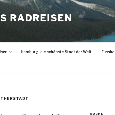
S RADREISEN
isen
Hamburg- die schönste Stadt der Welt
Fussba
UTHERSTADT
SUCHE