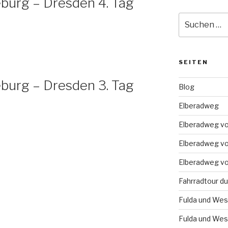
urg – Dresden 4. Tag
Suche
nach:
SEITEN
urg – Dresden 3. Tag
Blog
Elberadweg
Elberadweg v
Elberadweg v
Elberadweg v
Fahrradtour du
Fulda und We
Fulda und Wese