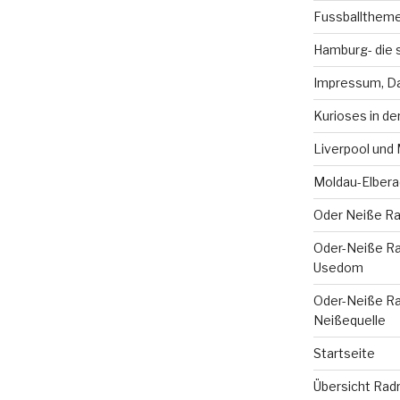
Fussballthem
Hamburg- die 
Impressum, Da
Kurioses in de
Liverpool und
Moldau-Elbera
Oder Neiße R
Oder-Neiße Rad
Usedom
Oder-Neiße Radw
Neißequelle
Startseite
Übersicht Rad