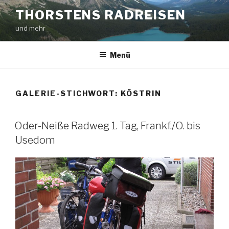
Zum
THORSTENS RADREISEN
Inhalt
und mehr
springen
Menü
GALERIE-STICHWORT:
KÖSTRIN
Oder-Neiße Radweg 1. Tag, Frankf./O. bis
Usedom