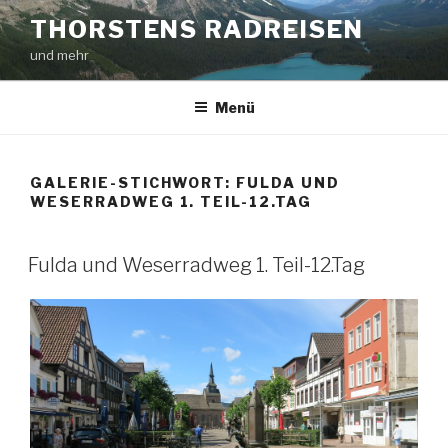
Zum
THORSTENS RADREISEN
Inhalt
und mehr
springen
Menü
GALERIE-STICHWORT:
FULDA UND
WESERRADWEG 1. TEIL-12.TAG
Fulda und Weserradweg 1. Teil-12.Tag