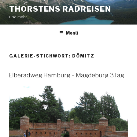
Zum
THORSTENS RADREISEN
Inhalt
und mehr
springen
Menü
GALERIE-STICHWORT:
DÖMITZ
Elberadweg Hamburg – Magdeburg 3.Tag