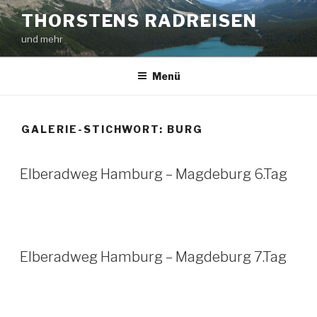
Zum
THORSTENS RADREISEN
Inhalt
und mehr
springen
Menü
GALERIE-STICHWORT:
BURG
Elberadweg Hamburg – Magdeburg 6.Tag
Elberadweg Hamburg – Magdeburg 7.Tag