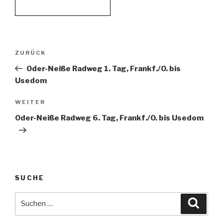
Beitragsnavigation
Vorheriger
ZURÜCK
Beitrag
Oder-Neiße Radweg 1. Tag, Frankf./O. bis
Usedom
Nächster
WEITER
Beitrag
Oder-Neiße Radweg 6. Tag, Frankf./O. bis Usedom
SUCHE
Suche
Suche
nach: