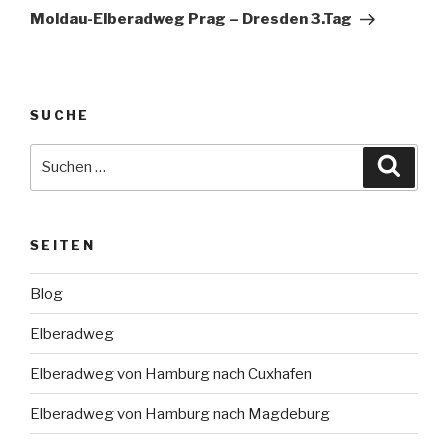
Beitrag
Moldau-Elberadweg Prag – Dresden 3.Tag
SUCHE
Suche
Suche
nach:
SEITEN
Blog
Elberadweg
Elberadweg von Hamburg nach Cuxhafen
Elberadweg von Hamburg nach Magdeburg