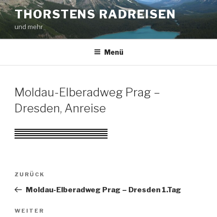
Zum
THORSTENS RADREISEN
Inhalt
und mehr
springen
Menü
Moldau-Elberadweg Prag –
Dresden, Anreise
Beitragsnavigation
Vorheriger
ZURÜCK
Beitrag
Moldau-Elberadweg Prag – Dresden 1.Tag
Nächster
WEITER