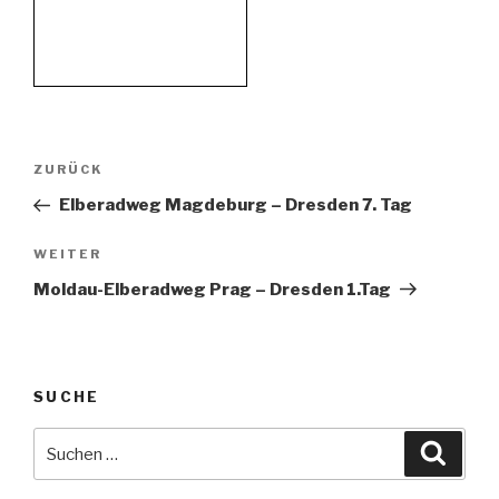
Beitragsnavigation
Vorheriger
ZURÜCK
Beitrag
Elberadweg Magdeburg – Dresden 7. Tag
Nächster
WEITER
Beitrag
Moldau-Elberadweg Prag – Dresden 1.Tag
SUCHE
Suche
Suche
nach: