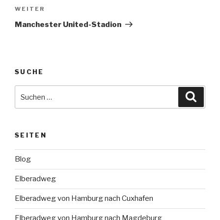
Nächster
WEITER
Beitrag
Manchester United-Stadion
SUCHE
Suche
Suche
nach:
SEITEN
Blog
Elberadweg
Elberadweg von Hamburg nach Cuxhafen
Elberadweg von Hamburg nach Magdeburg