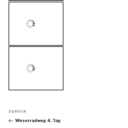
Beitragsnavigation
Vorheriger
ZURÜCK
Beitrag
Weserradweg 4. Tag