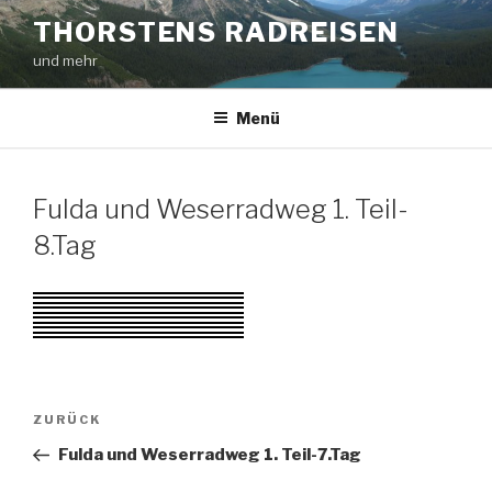
Zum
THORSTENS RADREISEN
Inhalt
und mehr
springen
Menü
Fulda und Weserradweg 1. Teil-
8.Tag
Beitragsnavigation
Vorheriger
ZURÜCK
Beitrag
Fulda und Weserradweg 1. Teil-7.Tag