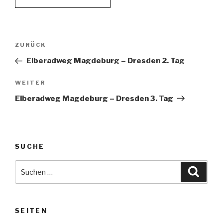
Beitragsnavigation
Vorheriger
ZURÜCK
Beitrag
Elberadweg Magdeburg – Dresden 2. Tag
Nächster
WEITER
Beitrag
Elberadweg Magdeburg – Dresden 3. Tag
SUCHE
Suche
Suche
nach:
SEITEN